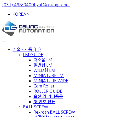
Skip
(031) 498-0400
hynt@osungfa.net
to
KOREAN
content
기술ㆍ제품 (LT)
LM GUIDE
저소음 LM
일반형 LM
WIED형 LM
MINIATURE LM
MINIATURE WIDE
Cam Roller
ROLLER GUIDE
옵션 및 기타품목
형 번호 칭표
BALL SCREW
Rexroth BALL SCREW