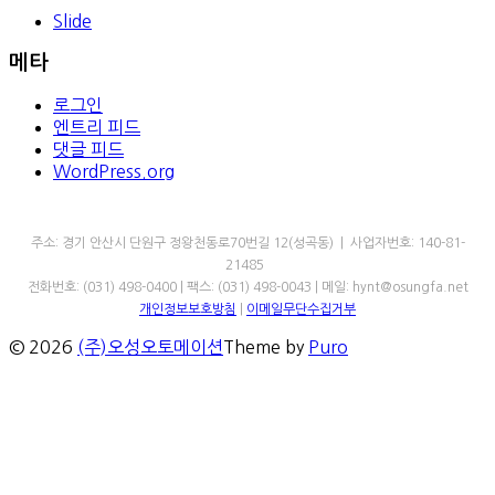
Slide
메타
로그인
엔트리 피드
댓글 피드
WordPress.org
㈜오성오토메이션
주소: 경기 안산시 단원구 정왕천동로70번길 12(성곡동) | 사업자번호: 140-81-
21485
전화번호: (031) 498-0400 | 팩스: (031) 498-0043 | 메일: hynt@osungfa.net
개인정보보호방침
|
이메일무단수집거부
© 2026
(주)오성오토메이션
Theme by
Puro