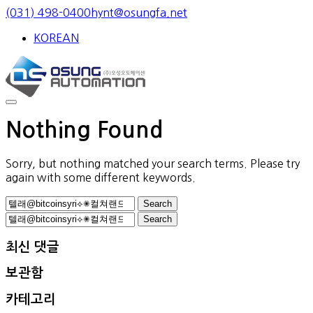
Skip
(031) 498-0400
hynt@osungfa.net
to
KOREAN
content
Nothing Found
Sorry, but nothing matched your search terms. Please try
again with some different keywords.
Search
for:
Search
for:
최신 댓글
보관함
카테고리