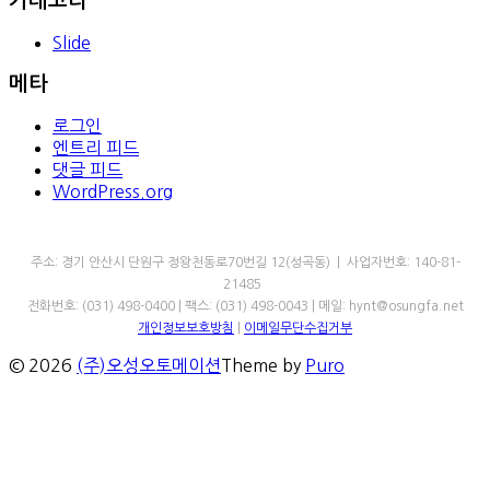
카테고리
Slide
메타
로그인
엔트리 피드
댓글 피드
WordPress.org
㈜오성오토메이션
주소: 경기 안산시 단원구 정왕천동로70번길 12(성곡동) | 사업자번호: 140-81-
21485
전화번호: (031) 498-0400 | 팩스: (031) 498-0043 | 메일: hynt@osungfa.net
개인정보보호방침
|
이메일무단수집거부
© 2026
(주)오성오토메이션
Theme by
Puro