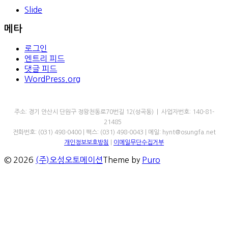
Slide
메타
로그인
엔트리 피드
댓글 피드
WordPress.org
㈜오성오토메이션
주소: 경기 안산시 단원구 정왕천동로70번길 12(성곡동) | 사업자번호: 140-81-
21485
전화번호: (031) 498-0400 | 팩스: (031) 498-0043 | 메일: hynt@osungfa.net
개인정보보호방침
|
이메일무단수집거부
© 2026
(주)오성오토메이션
Theme by
Puro