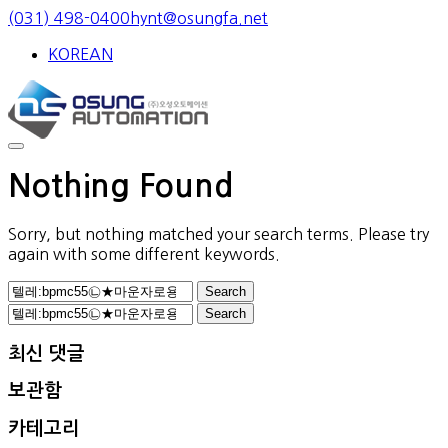
Skip
(031) 498-0400
hynt@osungfa.net
to
KOREAN
content
Nothing Found
Sorry, but nothing matched your search terms. Please try
again with some different keywords.
Search
for:
Search
for:
최신 댓글
보관함
카테고리