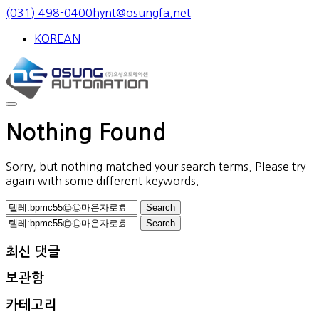
Skip
(031) 498-0400
hynt@osungfa.net
to
KOREAN
content
Nothing Found
Sorry, but nothing matched your search terms. Please try
again with some different keywords.
Search
for:
Search
for:
최신 댓글
보관함
카테고리