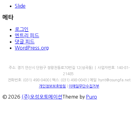
Slide
메타
로그인
엔트리 피드
댓글 피드
WordPress.org
㈜오성오토메이션
주소: 경기 안산시 단원구 정왕천동로70번길 12(성곡동) | 사업자번호: 140-81-
21485
전화번호: (031) 498-0400 | 팩스: (031) 498-0043 | 메일: hynt@osungfa.net
개인정보보호방침
|
이메일무단수집거부
© 2026
(주)오성오토메이션
Theme by
Puro