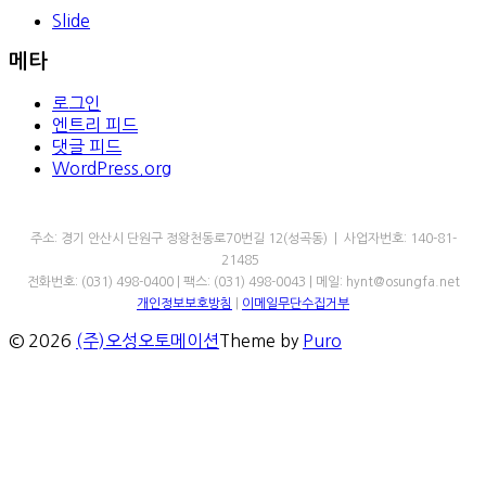
Slide
메타
로그인
엔트리 피드
댓글 피드
WordPress.org
㈜오성오토메이션
주소: 경기 안산시 단원구 정왕천동로70번길 12(성곡동) | 사업자번호: 140-81-
21485
전화번호: (031) 498-0400 | 팩스: (031) 498-0043 | 메일: hynt@osungfa.net
개인정보보호방침
|
이메일무단수집거부
© 2026
(주)오성오토메이션
Theme by
Puro