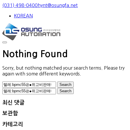
Skip
(031) 498-0400
hynt@osungfa.net
to
KOREAN
content
Nothing Found
Sorry, but nothing matched your search terms. Please try
again with some different keywords.
Search
for:
Search
for:
최신 댓글
보관함
카테고리