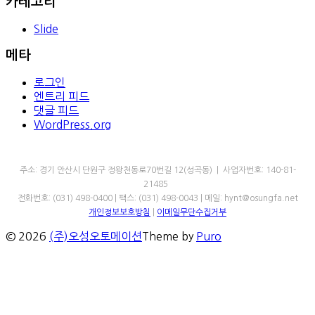
카테고리
Slide
메타
로그인
엔트리 피드
댓글 피드
WordPress.org
㈜오성오토메이션
주소: 경기 안산시 단원구 정왕천동로70번길 12(성곡동) | 사업자번호: 140-81-
21485
전화번호: (031) 498-0400 | 팩스: (031) 498-0043 | 메일: hynt@osungfa.net
개인정보보호방침
|
이메일무단수집거부
© 2026
(주)오성오토메이션
Theme by
Puro