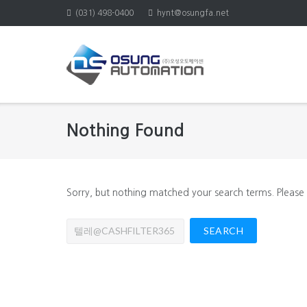
Skip
(031) 498-0400
hynt@osungfa.net
to
content
Nothing Found
Sorry, but nothing matched your search terms. Please
Search
for: