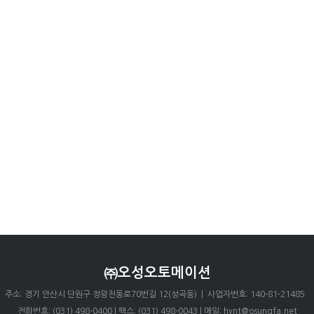
㈜오성오토메이션
주소: 경기 안산시 단원구 정왕천동로70번길 12(성곡동) | 사업자번호: 140-81-21485
전화번호: (031) 498-0400 | 팩스: (031) 498-0043 | 메일: hynt@osungfa.net