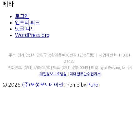
메타
로그인
엔트리 피드
댓글 피드
WordPress.org
㈜오성오토메이션
주소: 경기 안산시 단원구 정왕천동로70번길 12(성곡동) | 사업자번호: 140-81-
21485
전화번호: (031) 498-0400 | 팩스: (031) 498-0043 | 메일: hynt@osungfa.net
개인정보보호방침
|
이메일무단수집거부
© 2026
(주)오성오토메이션
Theme by
Puro