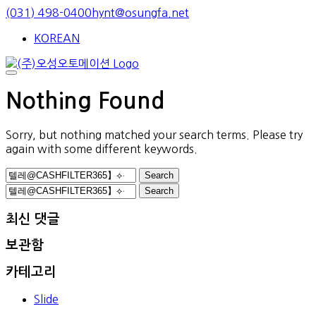
Skip
(031) 498-0400
hynt@osungfa.net
to
KOREAN
content
Nothing Found
Sorry, but nothing matched your search terms. Please try
again with some different keywords.
Search
for:
Search
for:
최신 댓글
보관함
카테고리
Slide