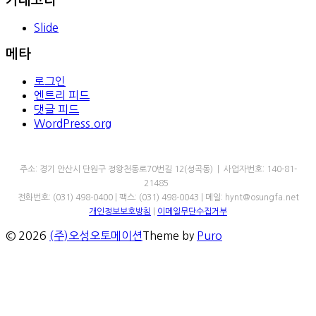
카테고리
Slide
메타
로그인
엔트리 피드
댓글 피드
WordPress.org
㈜오성오토메이션
주소: 경기 안산시 단원구 정왕천동로70번길 12(성곡동) | 사업자번호: 140-81-
21485
전화번호: (031) 498-0400 | 팩스: (031) 498-0043 | 메일: hynt@osungfa.net
개인정보보호방침
|
이메일무단수집거부
© 2026
(주)오성오토메이션
Theme by
Puro