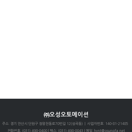
㈜오성오토메이션
주소: 경기 안산시 단원구 정왕천동로70번길 12(성곡동) | 사업자번호: 140-81-21485
전화번호: (031) 498-0400 | 팩스: (031) 498-0043 | 메일: hynt@osungfa.net