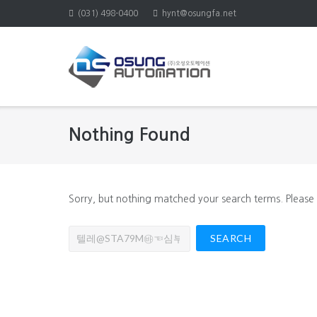
Skip
(031) 498-0400
hynt@osungfa.net
to
content
Nothing Found
Sorry, but nothing matched your search terms. Please
Search
for: