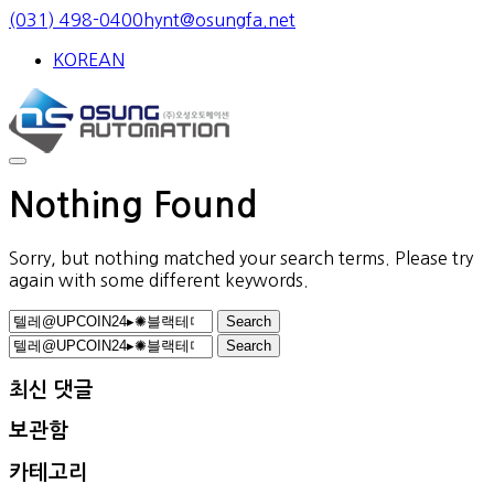
Skip
(031) 498-0400
hynt@osungfa.net
to
KOREAN
content
Nothing Found
Sorry, but nothing matched your search terms. Please try
again with some different keywords.
Search
for:
Search
for:
최신 댓글
보관함
카테고리