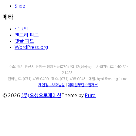
Slide
메타
로그인
엔트리 피드
댓글 피드
WordPress.org
㈜오성오토메이션
주소: 경기 안산시 단원구 정왕천동로70번길 12(성곡동) | 사업자번호: 140-81-
21485
전화번호: (031) 498-0400 | 팩스: (031) 498-0043 | 메일: hynt@osungfa.net
개인정보보호방침
|
이메일무단수집거부
© 2026
(주)오성오토메이션
Theme by
Puro