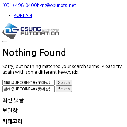
Skip
(031) 498-0400
hynt@osungfa.net
to
KOREAN
content
Nothing Found
Sorry, but nothing matched your search terms. Please try
again with some different keywords.
Search
for:
Search
for:
최신 댓글
보관함
카테고리