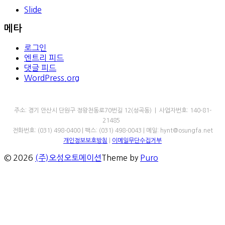
Slide
메타
로그인
엔트리 피드
댓글 피드
WordPress.org
㈜오성오토메이션
주소: 경기 안산시 단원구 정왕천동로70번길 12(성곡동) | 사업자번호: 140-81-
21485
전화번호: (031) 498-0400 | 팩스: (031) 498-0043 | 메일: hynt@osungfa.net
개인정보보호방침
|
이메일무단수집거부
© 2026
(주)오성오토메이션
Theme by
Puro