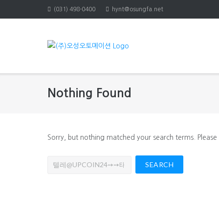
Skip
(031) 498-0400
hynt@osungfa.net
to
content
Nothing Found
Sorry, but nothing matched your search terms. Please
Search
for: