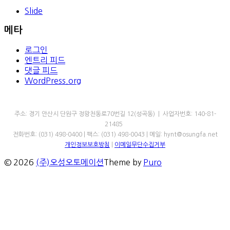
Slide
메타
로그인
엔트리 피드
댓글 피드
WordPress.org
㈜오성오토메이션
주소: 경기 안산시 단원구 정왕천동로70번길 12(성곡동) | 사업자번호: 140-81-
21485
전화번호: (031) 498-0400 | 팩스: (031) 498-0043 | 메일: hynt@osungfa.net
개인정보보호방침
|
이메일무단수집거부
© 2026
(주)오성오토메이션
Theme by
Puro