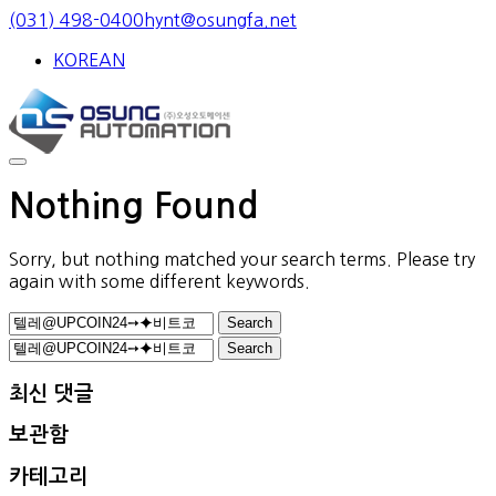
Skip
(031) 498-0400
hynt@osungfa.net
to
KOREAN
content
Nothing Found
Sorry, but nothing matched your search terms. Please try
again with some different keywords.
Search
for:
Search
for:
최신 댓글
보관함
카테고리