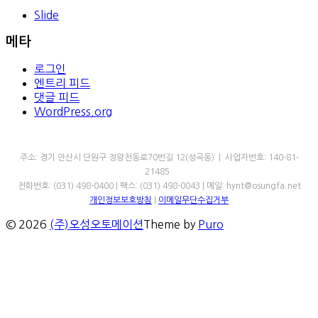
Slide
메타
로그인
엔트리 피드
댓글 피드
WordPress.org
㈜오성오토메이션
주소: 경기 안산시 단원구 정왕천동로70번길 12(성곡동) | 사업자번호: 140-81-
21485
전화번호: (031) 498-0400 | 팩스: (031) 498-0043 | 메일: hynt@osungfa.net
개인정보보호방침
|
이메일무단수집거부
© 2026
(주)오성오토메이션
Theme by
Puro