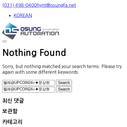
Skip
(031) 498-0400
hynt@osungfa.net
to
KOREAN
content
Nothing Found
Sorry, but nothing matched your search terms. Please try
again with some different keywords.
Search
for:
Search
for:
최신 댓글
보관함
카테고리