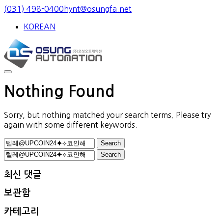
Skip
(031) 498-0400
hynt@osungfa.net
to
KOREAN
content
Nothing Found
Sorry, but nothing matched your search terms. Please try
again with some different keywords.
Search
for:
Search
for:
최신 댓글
보관함
카테고리