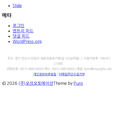
Slide
메타
로그인
엔트리 피드
댓글 피드
WordPress.org
㈜오성오토메이션
주소: 경기 안산시 단원구 정왕천동로70번길 12(성곡동) | 사업자번호: 140-81-
21485
전화번호: (031) 498-0400 | 팩스: (031) 498-0043 | 메일: hynt@osungfa.net
개인정보보호방침
|
이메일무단수집거부
© 2026
(주)오성오토메이션
Theme by
Puro