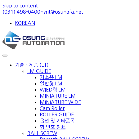
Skip to content
(031) 498-0400
hynt@osungfa.net
KOREAN
기술ㆍ제품 (LT)
LM GUIDE
저소음 LM
일반형 LM
WIED형 LM
MINIATURE LM
MINIATURE WIDE
Cam Roller
ROLLER GUIDE
옵션 및 기타품목
형 번호 칭표
BALL SCREW