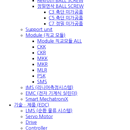
Rexroth BALL SCREW
정밀연삭 BALL SCREW
C3 축단 미가공품
C5 축단 미가공품
C7 정밀 미가공품
Support unit
Module (직교 모듈)
Module 직교모듈 ALL
CKK
CKR
MKK
MKR
MLR
PSK
SMS
IMS (리니어측정시스템)
EMC (전자 기계식 실린더)
Smart MechatroniX
기술ㆍ제품 (EDC)
LMS (순환 물류 시스템)
Servo Motor
Drive
Controller