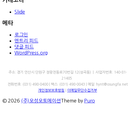
카테고리
Slide
메타
로그인
엔트리 피드
댓글 피드
WordPress.org
㈜오성오토메이션
주소: 경기 안산시 단원구 정왕천동로70번길 12(성곡동) | 사업자번호: 140-81-
21485
전화번호: (031) 498-0400 | 팩스: (031) 498-0043 | 메일: hynt@osungfa.net
개인정보보호방침
|
이메일무단수집거부
© 2026
(주)오성오토메이션
Theme by
Puro