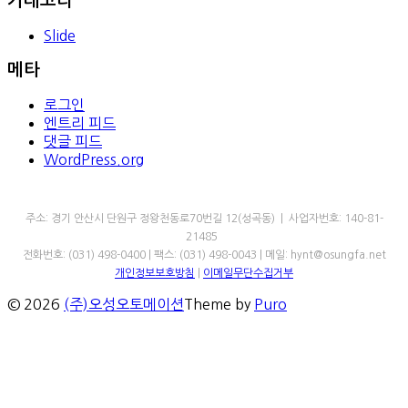
카테고리
Slide
메타
로그인
엔트리 피드
댓글 피드
WordPress.org
㈜오성오토메이션
주소: 경기 안산시 단원구 정왕천동로70번길 12(성곡동) | 사업자번호: 140-81-
21485
전화번호: (031) 498-0400 | 팩스: (031) 498-0043 | 메일: hynt@osungfa.net
개인정보보호방침
|
이메일무단수집거부
© 2026
(주)오성오토메이션
Theme by
Puro