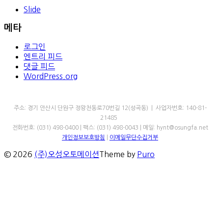
Slide
메타
로그인
엔트리 피드
댓글 피드
WordPress.org
㈜오성오토메이션
주소: 경기 안산시 단원구 정왕천동로70번길 12(성곡동) | 사업자번호: 140-81-
21485
전화번호: (031) 498-0400 | 팩스: (031) 498-0043 | 메일: hynt@osungfa.net
개인정보보호방침
|
이메일무단수집거부
© 2026
(주)오성오토메이션
Theme by
Puro