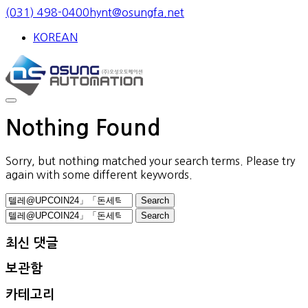
Skip
(031) 498-0400
hynt@osungfa.net
to
KOREAN
content
Nothing Found
Sorry, but nothing matched your search terms. Please try
again with some different keywords.
Search
for:
Search
for:
최신 댓글
보관함
카테고리