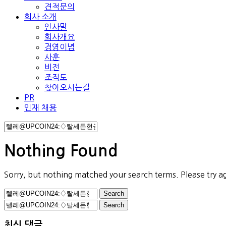
견적문의
회사 소개
인사말
회사개요
경영이념
사훈
비전
조직도
찾아오시는길
PR
인재 채용
Nothing Found
Sorry, but nothing matched your search terms. Please try a
Search
for:
Search
for:
최신 댓글