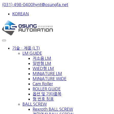
Skip
(031) 498-0400
hynt@osungfa.net
to
KOREAN
content
기술ㆍ제품 (LT)
LM GUIDE
저소음 LM
일반형 LM
WIED형 LM
MINIATURE LM
MINIATURE WIDE
Cam Roller
ROLLER GUIDE
옵션 및 기타품목
형 번호 칭표
BALL SCREW
Rexroth BALL SCREW