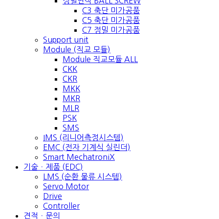
정밀연삭 BALL SCREW
C3 축단 미가공품
C5 축단 미가공품
C7 정밀 미가공품
Support unit
Module (직교 모듈)
Module 직교모듈 ALL
CKK
CKR
MKK
MKR
MLR
PSK
SMS
IMS (리니어측정시스템)
EMC (전자 기계식 실린더)
Smart MechatroniX
기술ㆍ제품 (EDC)
LMS (순환 물류 시스템)
Servo Motor
Drive
Controller
견적ㆍ문의