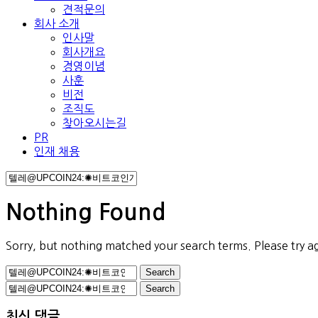
견적문의
회사 소개
인사말
회사개요
경영이념
사훈
비전
조직도
찾아오시는길
PR
인재 채용
Nothing Found
Sorry, but nothing matched your search terms. Please try a
Search
for:
Search
for:
최신 댓글