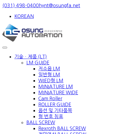
Skip
(031) 498-0400
hynt@osungfa.net
to
KOREAN
content
기술ㆍ제품 (LT)
LM GUIDE
저소음 LM
일반형 LM
WIED형 LM
MINIATURE LM
MINIATURE WIDE
Cam Roller
ROLLER GUIDE
옵션 및 기타품목
형 번호 칭표
BALL SCREW
Rexroth BALL SCREW