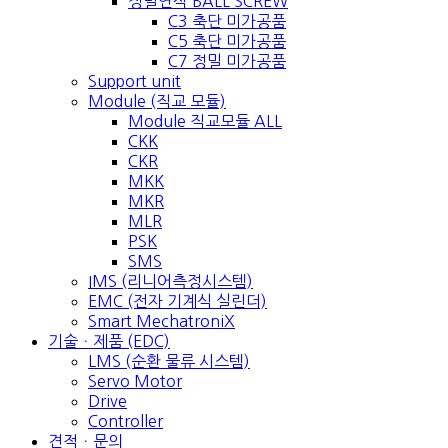
정밀연삭 BALL SCREW
C3 축단 미가공품
C5 축단 미가공품
C7 정밀 미가공품
Support unit
Module (직교 모듈)
Module 직교모듈 ALL
CKK
CKR
MKK
MKR
MLR
PSK
SMS
IMS (리니어측정시스템)
EMC (전자 기계식 실린더)
Smart MechatroniX
기술ㆍ제품 (EDC)
LMS (순환 물류 시스템)
Servo Motor
Drive
Controller
견적ㆍ문의