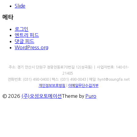
Slide
메타
로그인
엔트리 피드
댓글 피드
WordPress.org
㈜오성오토메이션
주소: 경기 안산시 단원구 정왕천동로70번길 12(성곡동) | 사업자번호: 140-81-
21485
전화번호: (031) 498-0400 | 팩스: (031) 498-0043 | 메일: hynt@osungfa.net
개인정보보호방침
|
이메일무단수집거부
© 2026
(주)오성오토메이션
Theme by
Puro