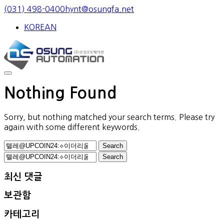
Skip
(031) 498-0400
hynt@osungfa.net
to
KOREAN
content
Nothing Found
Sorry, but nothing matched your search terms. Please try
again with some different keywords.
Search
for:
Search
for:
최신 댓글
보관함
카테고리