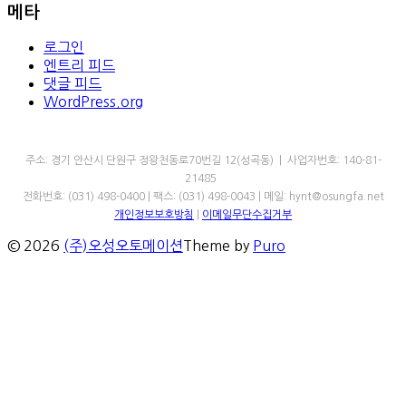
메타
로그인
엔트리 피드
댓글 피드
WordPress.org
㈜오성오토메이션
주소: 경기 안산시 단원구 정왕천동로70번길 12(성곡동) | 사업자번호: 140-81-
21485
전화번호: (031) 498-0400 | 팩스: (031) 498-0043 | 메일: hynt@osungfa.net
개인정보보호방침
|
이메일무단수집거부
© 2026
(주)오성오토메이션
Theme by
Puro