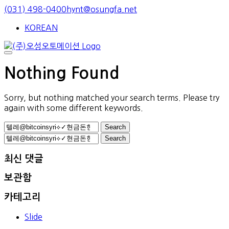
Skip
(031) 498-0400
hynt@osungfa.net
to
KOREAN
content
Nothing Found
Sorry, but nothing matched your search terms. Please try
again with some different keywords.
Search
for:
Search
for:
최신 댓글
보관함
카테고리
Slide