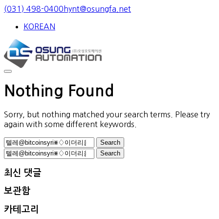
Skip
(031) 498-0400
hynt@osungfa.net
to
KOREAN
content
Nothing Found
Sorry, but nothing matched your search terms. Please try
again with some different keywords.
Search
for:
Search
for:
최신 댓글
보관함
카테고리