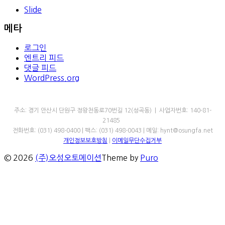
Slide
메타
로그인
엔트리 피드
댓글 피드
WordPress.org
㈜오성오토메이션
주소: 경기 안산시 단원구 정왕천동로70번길 12(성곡동) | 사업자번호: 140-81-
21485
전화번호: (031) 498-0400 | 팩스: (031) 498-0043 | 메일: hynt@osungfa.net
개인정보보호방침
|
이메일무단수집거부
© 2026
(주)오성오토메이션
Theme by
Puro