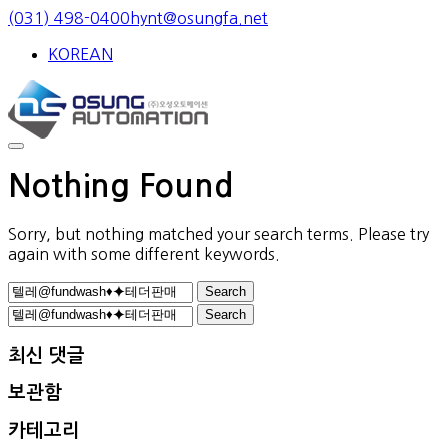
Skip
(031) 498-0400
hynt@osungfa.net
to
KOREAN
content
Nothing Found
Sorry, but nothing matched your search terms. Please try
again with some different keywords.
Search
for:
Search
for:
최신 댓글
보관함
카테고리