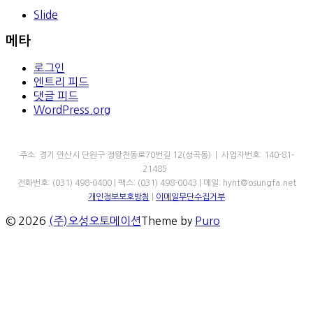
Slide
메타
로그인
엔트리 피드
댓글 피드
WordPress.org
㈜오성오토메이션
주소: 경기 안산시 단원구 정왕천동로70번길 12(성곡동) | 사업자번호: 140-81-
21485
전화번호: (031) 498-0400 | 팩스: (031) 498-0043 | 메일: hynt@osungfa.net
개인정보보호방침
|
이메일무단수집거부
© 2026
(주)오성오토메이션
Theme by
Puro