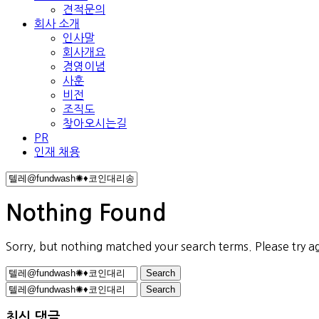
견적문의
회사 소개
인사말
회사개요
경영이념
사훈
비전
조직도
찾아오시는길
PR
인재 채용
Nothing Found
Sorry, but nothing matched your search terms. Please try a
Search
for:
Search
for:
최신 댓글