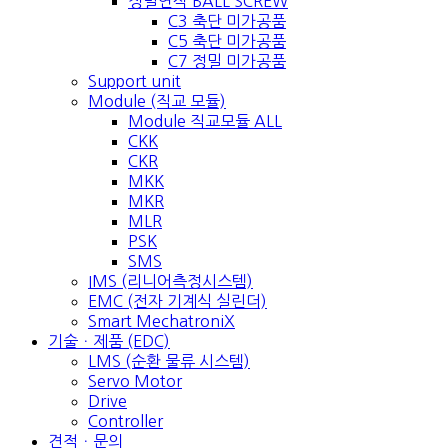
정밀연삭 BALL SCREW
C3 축단 미가공품
C5 축단 미가공품
C7 정밀 미가공품
Support unit
Module (직교 모듈)
Module 직교모듈 ALL
CKK
CKR
MKK
MKR
MLR
PSK
SMS
IMS (리니어측정시스템)
EMC (전자 기계식 실린더)
Smart MechatroniX
기술ㆍ제품 (EDC)
LMS (순환 물류 시스템)
Servo Motor
Drive
Controller
견적ㆍ문의