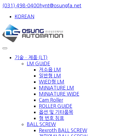
Skip
(031) 498-0400
hynt@osungfa.net
to
KOREAN
content
기술ㆍ제품 (LT)
LM GUIDE
저소음 LM
일반형 LM
WIED형 LM
MINIATURE LM
MINIATURE WIDE
Cam Roller
ROLLER GUIDE
옵션 및 기타품목
형 번호 칭표
BALL SCREW
Rexroth BALL SCREW