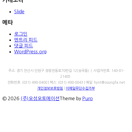
카테고리
Slide
메타
로그인
엔트리 피드
댓글 피드
WordPress.org
㈜오성오토메이션
주소: 경기 안산시 단원구 정왕천동로70번길 12(성곡동) | 사업자번호: 140-81-
21485
전화번호: (031) 498-0400 | 팩스: (031) 498-0043 | 메일: hynt@osungfa.net
개인정보보호방침
|
이메일무단수집거부
© 2026
(주)오성오토메이션
Theme by
Puro