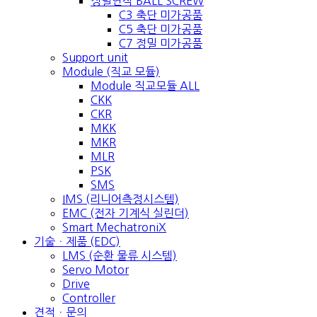
정밀연삭 BALL SCREW
C3 축단 미가공품
C5 축단 미가공품
C7 정밀 미가공품
Support unit
Module (직교 모듈)
Module 직교모듈 ALL
CKK
CKR
MKK
MKR
MLR
PSK
SMS
IMS (리니어측정시스템)
EMC (전자 기계식 실린더)
Smart MechatroniX
기술ㆍ제품 (EDC)
LMS (순환 물류 시스템)
Servo Motor
Drive
Controller
견적ㆍ문의