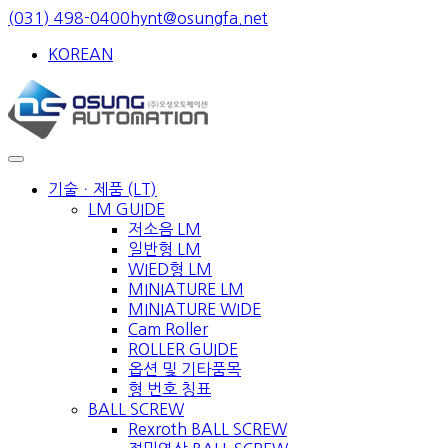
Skip
(031) 498-0400
hynt@osungfa.net
to
KOREAN
content
기술ㆍ제품 (LT)
LM GUIDE
저소음 LM
일반형 LM
WIED형 LM
MINIATURE LM
MINIATURE WIDE
Cam Roller
ROLLER GUIDE
옵션 및 기타품목
형 번호 칭표
BALL SCREW
Rexroth BALL SCREW