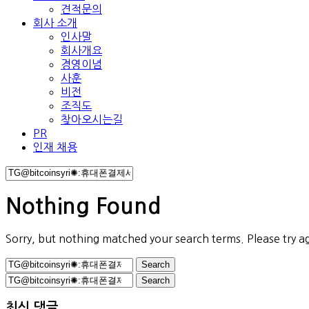
견적문의
회사 소개
인사말
회사개요
경영이념
사훈
비전
조직도
찾아오시는길
PR
인재 채용
Nothing Found
Sorry, but nothing matched your search terms. Please try a
Search
for:
Search
for:
최신 댓글